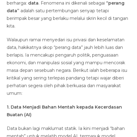
berharga:
data
. Fenomena ini dikenali sebagai
“perang
data”
adalah satu pertembungan senyap tetapi
berimpak besar yang berlaku melalui skrin kecil di tangan
kita.
Walaupun ramai menyedari isu privasi dan keselamatan
data, hakikatnya skop “perang data” jauh lebih luas dan
berlapis. Ia mencakupi pengaruh politik, penguasaan
ekonomi, dan manipulasi sosial yang mampu mencorak
masa depan sesebuah negara. Berikut ialah beberapa isu
kritikal yang sering terlepas pandang tetapi wajar diberi
perhatian segera oleh pihak berkuasa dan masyarakat
umum:
1. Data Menjadi Bahan Mentah kepada Kecerdasan
Buatan (AI)
Data bukan lagi maklumat statik. Ia kini menjadi “bahan
mentah” untuk melatih model AI, termasuk model