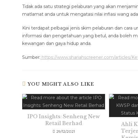
Tidak ada satu strategi pelaburan yang akan menja
matlamat anda untuk mengatasi nilai inflasi wang a
Kini terdapat pelbagai jenis skim pelaburan dan c
informasi dan pengetahuan yang betul, anda boleh
kewangan dan gaya hidup anda.
Sumber:
https://www.shariahscreener.com/articles/
YOU MIGHT ALSO LIKE
IPO Insights: Senheng New
Retail Berhad
Ahli 
Terje
29/12/2021
Kemis