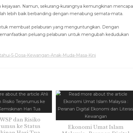
min kejayaan. Namun, sekurang-kurangnya kemungkinan mencapa
dalah lebih baik berbanding dengan menabung semata-mata.
ara untuk membuat pelaburan yang menguntungkan. Dengan
 memanfaatkan peluang pelaburan untuk mengubah kedudukan
Ketahui-5-Dosa-Kewangan-Anak-Muda-Masa-Kini
KWSP dan Risiko
rumus ke Status
Ekonomi Umat Islam
kinan Hari Tua