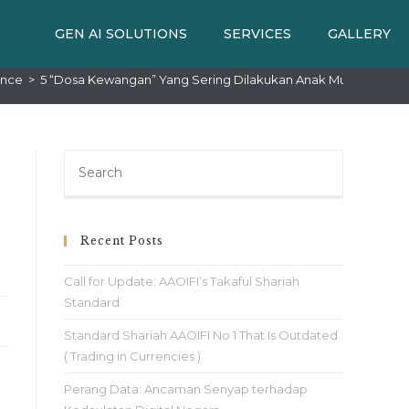
GEN AI SOLUTIONS
SERVICES
GALLERY
ance
>
5 “Dosa Kewangan” Yang Sering Dilakukan Anak Muda Masa Ki
Recent Posts
Call for Update: AAOIFI’s Takaful Shariah
Standard
Standard Shariah AAOIFI No 1 That Is Outdated
( Trading in Currencies )
g
Perang Data: Ancaman Senyap terhadap