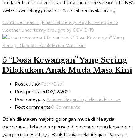
out later that the event is actually the online version of PNB’s
well-known Minggu Saham Amanah carnival. Having…
Continue Reading
Financial literacy: Key knowledge to
weather uncertainty brought by COVID-19
5 “Dosa Kewangan” Yang Sering
Dilakukan Anak Muda Masa Kini
Post author:
TeamElzar
Post published:
06/12/2021
Post category:
Articles Regarding Islamic Finance
Post comments:
0 Comments
Boleh dikatakan majoriti golongan muda di Malaysia
mempunyai tahap pengurusan dan perancangan kewangan
yang lemah. Buktinya, Bank Dunia melalui kajian Pantauan