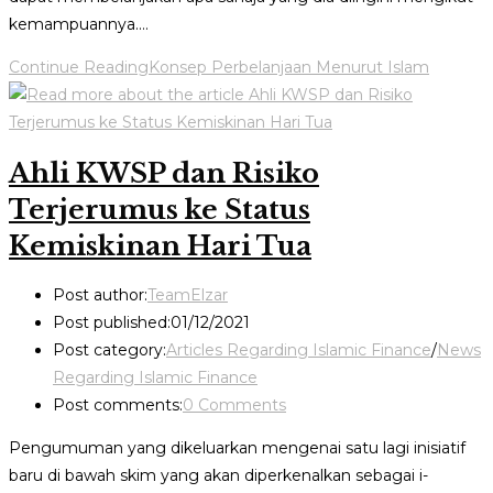
kemampuannya.…
Continue Reading
Konsep Perbelanjaan Menurut Islam
Ahli KWSP dan Risiko
Terjerumus ke Status
Kemiskinan Hari Tua
Post author:
TeamElzar
Post published:
01/12/2021
Post category:
Articles Regarding Islamic Finance
/
News
Regarding Islamic Finance
Post comments:
0 Comments
Pengumuman yang dikeluarkan mengenai satu lagi inisiatif
baru di bawah skim yang akan diperkenalkan sebagai i-