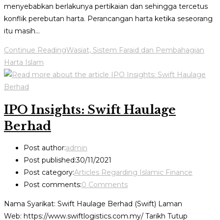
menyebabkan berlakunya pertikaian dan sehingga tercetus
konflik perebutan harta. Perancangan harta ketika seseorang
itu masih…
Continue Reading
Wasiat, Sistem Faraid dan Pembahagian
Harta Islam
IPO Insights: Swift Haulage
Berhad
Post author:
admin
Post published:
30/11/2021
Post category:
Articles Regarding Islamic Finance
Post comments:
0 Comments
Nama Syarikat: Swift Haulage Berhad (Swift) Laman
Web: https://www.swiftlogistics.com.my/ Tarikh Tutup