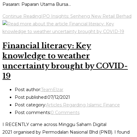
Pasaran: Paparan Utama Bursa…
Continue Reading
IPO Insights: Senheng New Retail Berhad
Financial literacy: Key
knowledge to weather
uncertainty brought by COVID-
19
Post author:
TeamElzar
Post published:
07/12/2021
Post category:
Articles Regarding Islamic Finance
Post comments:
0 Comments
I RECENTLY came across Minggu Saham Digital
2021 organised by Permodalan Nasional Bhd (PNB). I found