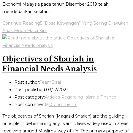
Ekonomi Malaysia pada tahun Disember 2019 telah
mendedahkan sekitar…
Continue Reading
5 “Dosa Kewangan” Yang Sering Dilakukan
Anak Muda Masa Kini
Objectives of Shariah in
Financial Needs Analysis
Post author:
TeamElzar
Post published:
03/12/2021
Post category:
Articles Regarding Islamic Finance
Post comments:
0 Comments
The objectives of Shariah (Maqasid Shariah) are the guiding
principle in determining any Islamic laws widely used in areas
revolving around Muslims' way of life. The primary purpose of