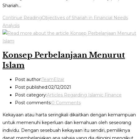
Shariah…
Continue Reading
Objectives of Shariah in Financial Needs
Analysis
Konsep Perbelanjaan Menurut
Islam
Post author:
TeamElzar
Post published:
02/12/2021
Post category:
Articles Regarding Islamic Finance
Post comments:
0 Comments
Kekayaan atau harta seringkali dikaitkan dengan kemampuan
untuk memenuhi keperluan dan kemahuan oleh seseorang
individu. Dengan sesebuah kekayaan itu sendiri, pemiliknya
dapat membelanjakan apa sahaja yang dia diingini mengikut