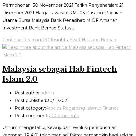
Permohonan: 30 November 2021 Tarikh Penyenaraian: 21
Disember 2021 Harga Tawaran: RM1.03 Pasaran: Paparan
Utama Bursa Malaysia Bank Penasihat: MIDF Amanah
Investment Bank Berhad Status…
Continue Reading
IPO Insights: Swift Haulage Berhad
Malaysia sebagai Hab Fintech
Islam 2.0
Post author:
admin
Post published:
30/11/2021
Post category:
Articles Regarding Islamic Finance
Post comments:
0 Comments
Umum mengetahui, kewujudan revolusi perindustrian
keempat (IR 4.0) telah menjadi faktor pemangkin bagi sektor