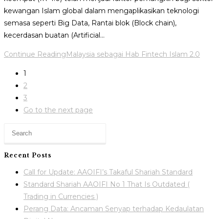
kewangan Islam global dalam mengaplikasikan teknologi
semasa seperti Big Data, Rantai blok (Block chain),
kecerdasan buatan (Artificial…
Continue Reading
Malaysia sebagai Hab Fintech Islam 2.0
1
2
3
Go to the next page
Recent Posts
Call for Update: AAOIFI’s Takaful Shariah Standard
Standard Shariah AAOIFI No 1 That Is Outdated (
Trading in Currencies )
Perang Data: Ancaman Senyap terhadap Kedaulatan